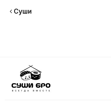
Суши
Суши с лососем
Суши с 
Рис, лосось
Рис. угор
189
239